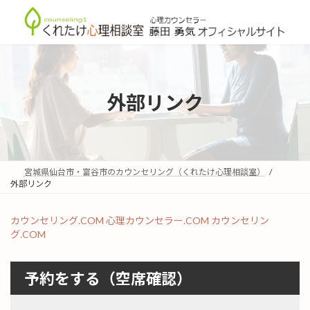
コ
ナ
ン
ビ
テ
ゲ
ン
ー
ツ
シ
へ
ョ
ス
ン
外部リンク
キ
に
ッ
移
プ
動
宮城県仙台市・富谷市のカウンセリング（くれたけ心理相談室）
外部リンク
カウンセリング.COM
心理カウンセラー.COM
カウンセリン
グ.COM
予約をする（空席確認）