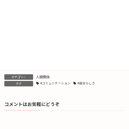
お風呂の椅子と「普通」の話
2026年1月27日
「心の熱」を冷ますということ
2025年12月2日
人間関係
カテゴリー
#コミュニケーション
#自分らしさ
タグ
コメントはお気軽にどうぞ