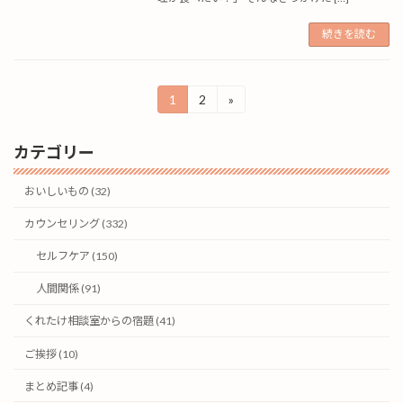
続きを読む
投
1
2
»
固
固
定
定
稿
ペ
ペ
カテゴリー
ー
ー
の
ジ
ジ
ペ
おいしいもの (32)
ー
カウンセリング (332)
ジ
セルフケア (150)
送
人間関係 (91)
り
くれたけ相談室からの宿題 (41)
ご挨拶 (10)
まとめ記事 (4)