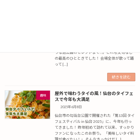
続きを読む
心が揺れた最高の一夜
趣味
2025年6月12日
昨日、星野源さんのライブツアー宮城公演に行
ってきました！ 新アルバム『Gen』の曲たちは
もちろん、定番の名曲や「おおっ！」と唸るよ
うな過去曲のセレクトまで…。どれも文句なし
の最高のひとときでした！ 会場全体が歌って踊
って […]
続きを読む
屋外で味わうタイの風！仙台のタイフェ
趣味
スで今年も大満足
2025年6月8日
仙台市の勾当台公園で開催された「第13回 タイ
フェスティバル in 仙台 2025」に、今年も行っ
てきました！ 昨年初めて訪れて以来、すっかり
ファンになったこのお祭り。 「美味しいタイ料
理が食べたい！」 そんなきっかけだ […]