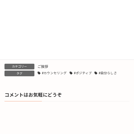
こころの定期健診──カウンセリングを「予防」に活かす
2024年8月27日
好き嫌いもあっていい
2024年8月26日
ご挨拶
カテゴリー
#カウンセリング
#ポジティブ
#自分らしさ
タグ
コメントはお気軽にどうぞ