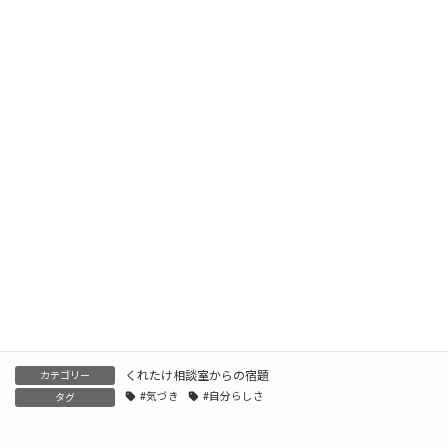
2026年6月12日
もっと広がれ「いずい」の輪
2026年6月2日
踏み出す怖さを乗り越えて
2026年4月16日
タイミングは人それぞれ
2026年4月15日
くれたけ相談室からの宿題
カテゴリー
#気づき
#自分らしさ
タグ