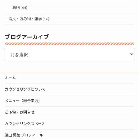
趣味 (64)
論文・読み物・雑学 (16)
ブログアーカイブ
ブ
ロ
グ
ア
ー
ホーム
カ
イ
カウンセリングについて
ブ
メニュー（総合案内）
ご予約・お問合せ
カウンセリングスペース
藤田 勇気 プロフィール