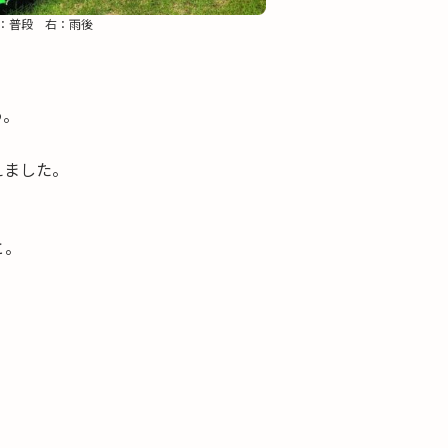
：普段 右：雨後
う。
えました。
と。