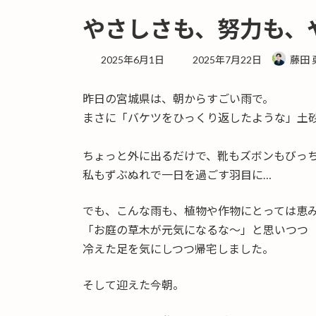
やさしさも、努力も、
最
2025年6月1日
2025年7月22日
藤田 
終
更
昨日の宮城県は、朝からすごい雨で。
新
日
まさに「バケツをひっくり返したような」土
時
:
ちょっと外に出るだけで、靴もズボンもびっ
私もずぶぬれで一日を過ごす羽目に…
でも、こんな雨も、植物や作物にとっては恵
「お庭の草木が元気になるな～」と思いつつ
冷えた足を気にしつつ帰宅しました。
そして迎えた今朝。