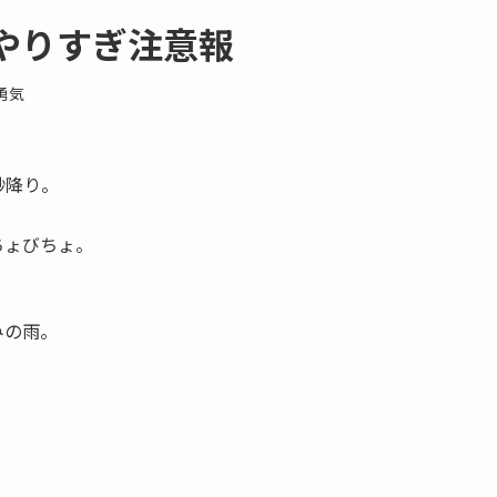
やりすぎ注意報
勇気
砂降り。
ちょびちょ。
みの雨。