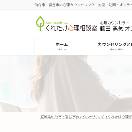
コ
ナ
仙台市・富谷市の心理カウンセリング 対面・訪問・オンラ
ン
ビ
テ
ゲ
ン
ー
ツ
シ
へ
ョ
ホーム
カウンセリングと
ス
ン
Home
Information
キ
に
ッ
移
プ
動
宮城県仙台市・富谷市のカウンセリング（くれたけ心理