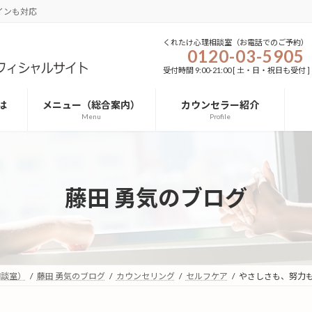
インも対応
くれたけ心理相談室（お電話でのご予約）
0120-03-5905
受付時間 9:00-21:00 [ 土・日・祝日も受付 ]
は
メニュー（総合案内）
カウンセラー紹介
Menu
Profile
藤田 勇気のブログ
相談室）
藤田 勇気のブログ
カウンセリング
セルフケア
やさしさも、努力